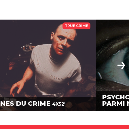
TRUE CRIME
PSYCHO
ÔNES DU CRIME
PARMI 
4X52'