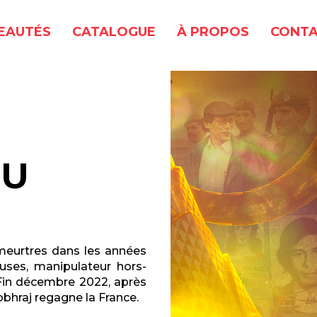
EAUTÉS
CATALOGUE
À PROPOS
CONTA
DU
meurtres dans les années
uses, manipulateur hors-
Fin décembre 2022, après
obhraj regagne la France.