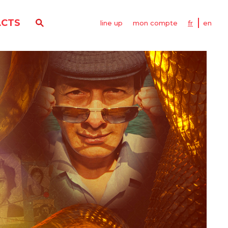
CTS
line up
mon compte
fr
en