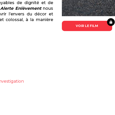
oyables de dignité et de
Alerte Enlèvement
nous
rir l’envers du décor et
t colossal, à la manière
VOIR LE FILM
nvestigation