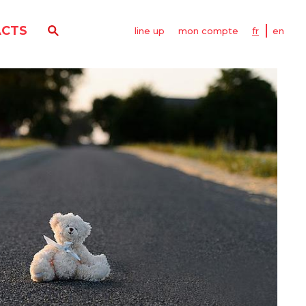
CTS
line up
mon compte
fr
en