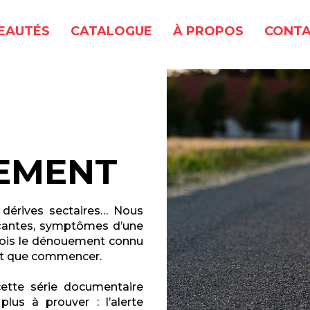
EAUTÉS
CATALOGUE
À PROPOS
CONTA
VEMENT
, dérives sectaires… Nous
açantes, symptômes d’une
fois le dénouement connu
ait que commencer.
cette série documentaire
 plus à prouver : l’alerte