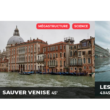
MÉGASTRUCTURE
SCIENCE
LES
SAUVER VENISE
45'
4X45