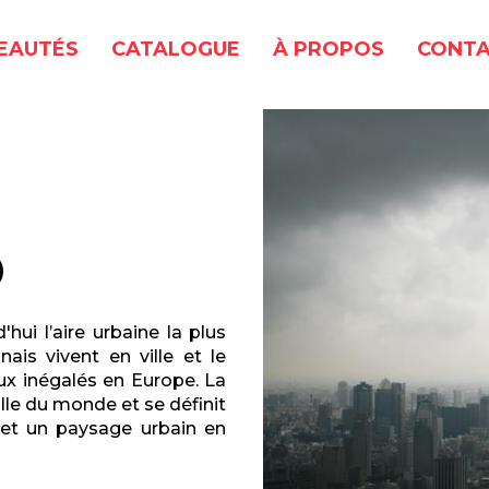
EAUTÉS
CATALOGUE
À PROPOS
CONTA
O
'hui l’aire urbaine la plus
is vivent en ville et le
aux inégalés en Europe. La
lle du monde et se définit
 et un paysage urbain en