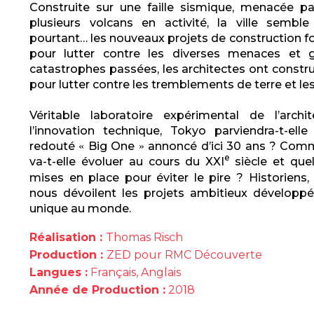
Construite sur une faille sismique, menacée pa
plusieurs volcans en activité, la ville sembl
pourtant… les nouveaux projets de construction fo
pour lutter contre les diverses menaces et g
catastrophes passées, les architectes ont constr
pour lutter contre les tremblements de terre et le
Véritable laboratoire expérimental de l’arc
l’innovation technique, Tokyo parviendra-t-elle
redouté
Big One
annoncé d’ici 30 ans ? Comm
«
»
e
va-t-elle évoluer au cours du XXI
siècle et que
mises en place pour éviter le pire ? Historiens,
nous dévoilent les projets ambitieux développés
unique au monde.
Réalisation :
Thomas Risch
Production :
ZED pour RMC Découverte
Langues :
Français, Anglais
Année de Production :
2018