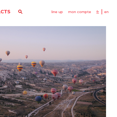
CTS
line up
mon compte
fr
en