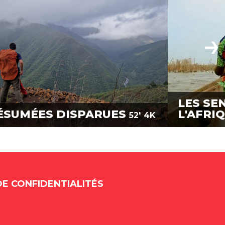
LES SE
ÉSUMÉES DISPARUES
L'AFRI
52'
4K
DE CONFIDENTIALITÉS