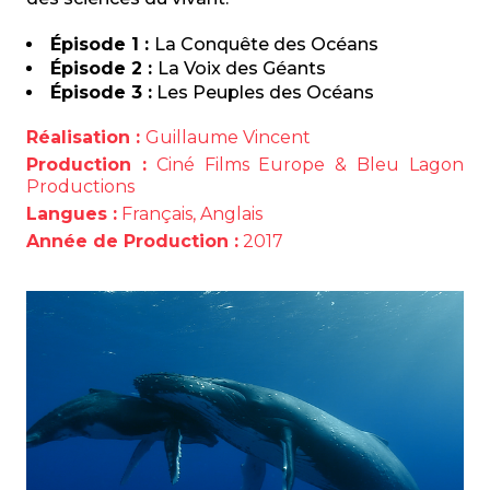
Épisode 1 :
La Conquête des Océans
Épisode 2 :
La Voix des Géants
Épisode 3 :
Les Peuples des Océans
Réalisation :
Guillaume Vincent
Production :
Ciné Films Europe & Bleu Lagon
Productions
Langues :
Français, Anglais
Année de Production :
2017