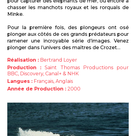
pour capturer des éléphants de mer, ou encore à
chasser les manchots royaux et les rorquals de
Minke.
Pour la première fois, des plongeurs ont osé
plonger aux côtés de ces grands prédateurs pour
ramener une incroyable série d’images. Venez
plonger dans l’univers des maîtres de Crozet…
Réalisation :
Bertrand Loyer
Production :
Saint Thomas Productions pour
BBC, Discovery, Canal+ & NHK
Langues :
Français, Anglais
Année de Production :
2000