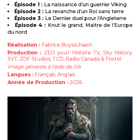
Épisode 1 :
La naissance d’un guerrier Viking
Épisode 2 :
La revanche d’un Roi sans terre
Épisode 3 :
Le Dernier duel pour l’Angleterre
Épisode 4 :
Knut le grand, Maître de l’Europe
du nord
Réalisation :
Fabrice Buysschaert
Production :
ZED pour Histoire TV, Sky History,
SVT, ZDF Studios, TCD, Radio Canada & Foxtel
Image générée à l'aide de l'IA
Langues :
Français, Anglais
Année de Production :
2026