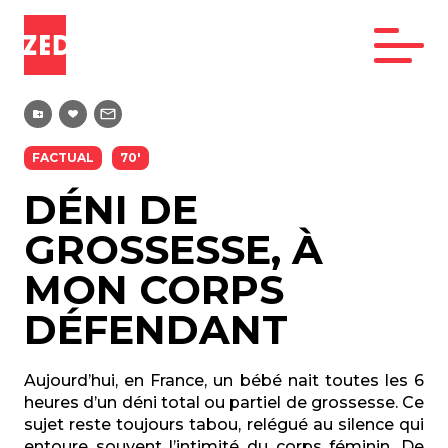
FACTUAL
70'
DÉNI DE
GROSSESSE, À
MON CORPS
DÉFENDANT
Aujourd’hui, en France, un bébé nait toutes les 6
heures d’un déni total ou partiel de grossesse. Ce
sujet reste toujours tabou, relégué au silence qui
entoure souvent l’intimité du corps féminin. De