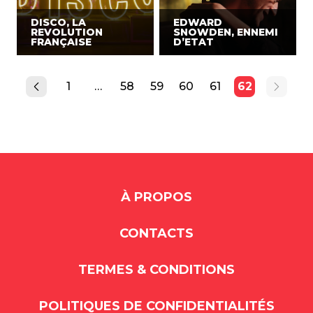
DISCO, LA
EDWARD
REVOLUTION
SNOWDEN, ENNEMI
FRANÇAISE
D’ETAT
1
…
58
59
60
61
62
À PROPOS
CONTACTS
TERMES & CONDITIONS
POLITIQUES DE CONFIDENTIALITÉS