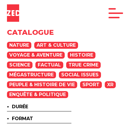
CATALOGUE
NATURE
ART & CULTURE
VOYAGE & AVENTURE
HISTOIRE
SCIENCE
FACTUAL
TRUE CRIME
MÉGASTRUCTURE
SOCIAL ISSUES
PEUPLE & HISTOIRE DE VIE
SPORT
XR
ENQUÊTE & POLITIQUE
DURÉE
FORMAT