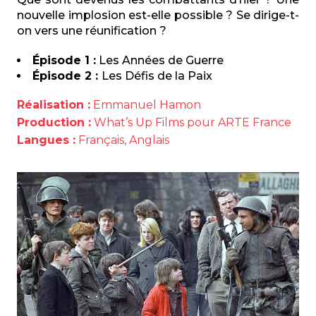
nouvelle implosion est-elle possible ? Se dirige-t-
on vers une réunification ?
Épisode 1 :
Les Années de Guerre
Épisode 2 :
Les Défis de la Paix
Réalisation :
Emmanuel Hamon
Production :
What’s Up Films pour ARTE France
Langues :
Français, Anglais