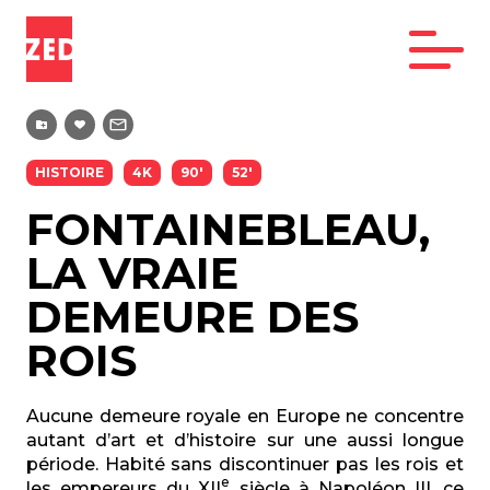
HISTOIRE
4K
90'
52'
FONTAINEBLEAU,
LA VRAIE
DEMEURE DES
ROIS
Aucune demeure royale en Europe ne concentre
autant d’art et d’histoire sur une aussi longue
période. Habité sans discontinuer pas les rois et
e
les empereurs du XII
siècle à Napoléon III, ce