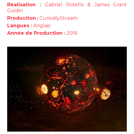
Réalisation :
Gabriel Rotello & James Grant
Goldin
Production
:
CuriosityStream
Langues :
Anglais
Année de Production :
2016