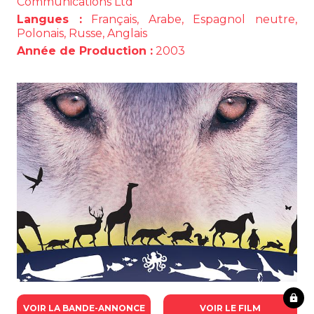
Communications Ltd
Langues :
Français, Arabe, Espagnol neutre,
Polonais, Russe, Anglais
Année de Production :
2003
VOIR LA BANDE-ANNONCE
VOIR LE FILM