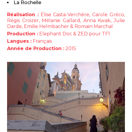
La Rochelle
Réalisation :
Élise Casta-Verchère, Carole Gréco,
Régis Croizer, Mélanie Gallard, Anna Kwak, Julie
Darde, Emilie Helmbacher & Romain Marchal
Production :
Elephant Doc & ZED pour TF1
Langues :
Français
Année de Production :
2015