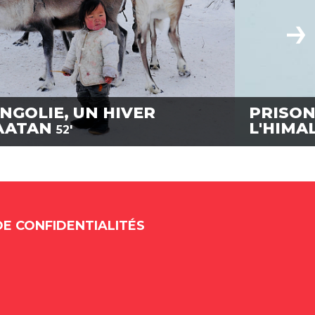
NGOLIE, UN HIVER
PRISON
AATAN
L'HIMA
52'
DE CONFIDENTIALITÉS