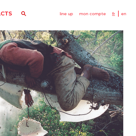
CTS
line up
mon compte
fr
en