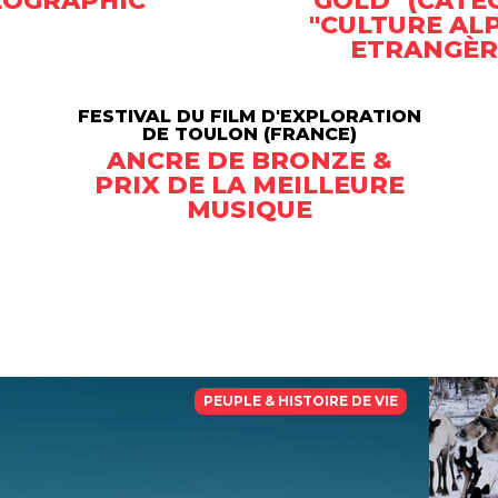
EOGRAPHIC
GOLD" (CATÉ
"CULTURE ALP
ETRANGÈR
FESTIVAL DU FILM D'EXPLORATION
DE TOULON (FRANCE)
ANCRE DE BRONZE &
PRIX DE LA MEILLEURE
MUSIQUE
PEUPLE & HISTOIRE DE VIE