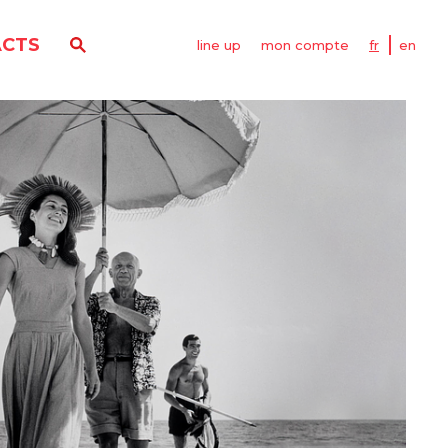
CTS
line up
mon compte
fr
en