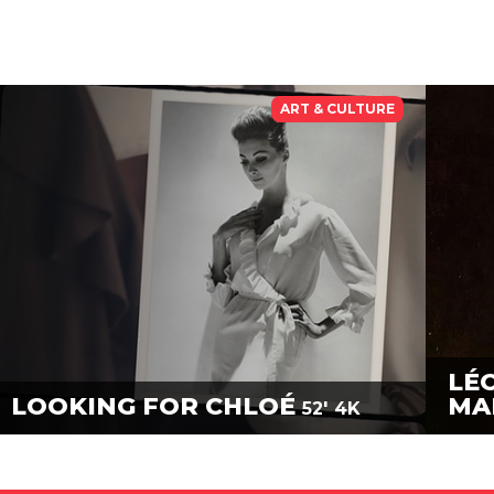
ART & CULTURE
LÉO
LOOKING FOR CHLOÉ
MA
52'
4K