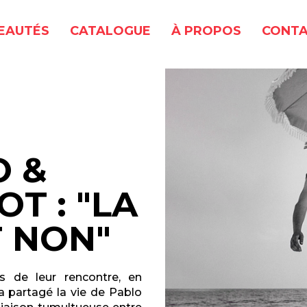
EAUTÉS
CATALOGUE
À PROPOS
CONTA
O &
T : "LA
T NON"
s de leur rencontre, en
 a partagé la vie de Pablo