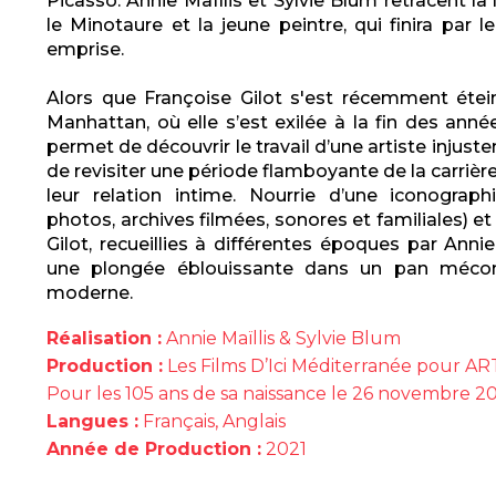
Picasso.
Annie Maïllis et Sylvie Blum retracent la
le Minotaure et la jeune peintre, qui finira par 
emprise.
Alors que Françoise Gilot s'est récemment étei
Manhattan, où elle s’est exilée à la fin des ann
permet de découvrir le travail d’une artiste injus
de revisiter une période flamboyante de la carrièr
leur relation intime. Nourrie d’une iconographi
photos, archives filmées, sonores et familiales) e
Gilot, recueillies à différentes époques par Annie 
une plongée éblouissante dans un pan méconnu
moderne.
Réalisation :
Annie Maïllis & Sylvie Blum
Production :
Les Films D’Ici Méditerranée pour A
Pour les 105 ans de sa naissance le 26 novembre 2
Langues :
Français, Anglais
Année de Production :
2021