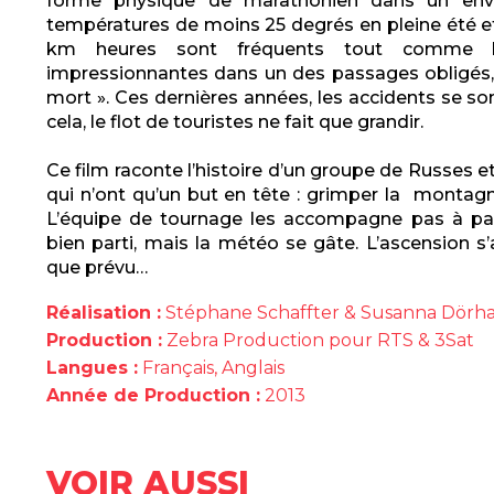
forme physique de marathonien dans un envi
températures de moins 25 degrés en pleine été e
km heures sont fréquents tout comme l
impressionnantes dans un des passages obligés
mort
». Ces dernières années, les accidents se so
cela, le flot de touristes ne fait que grandir.
Ce film raconte l’histoire d’un groupe de Russes e
qui n’ont qu’un but en tête : grimper la montagn
L’équipe de tournage les accompagne pas à pa
bien parti, mais la météo se gâte. L’ascension s’
que prévu…
Réalisation :
Stéphane Schaffter & Susanna Dörh
Production :
Zebra Production pour
RTS & 3Sat
Langues :
Français, Anglais
Année de Production :
2013
VOIR AUSSI