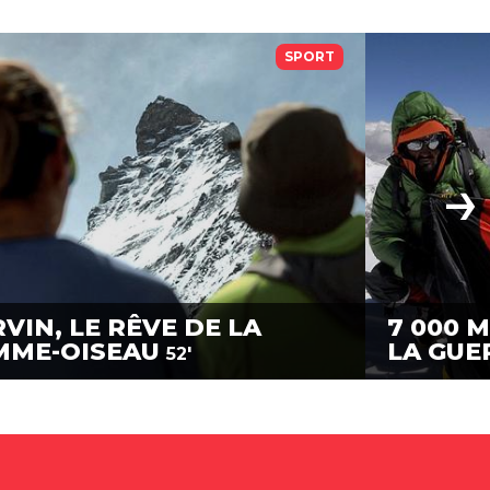
SPORT
VIN, LE RÊVE DE LA
7 000 
MME-OISEAU
LA GUE
52'