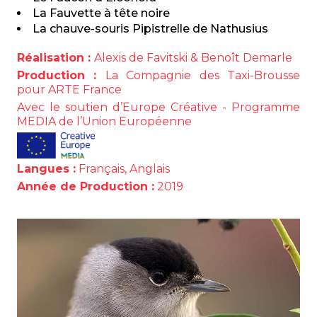
La Fauvette à tête noire
La chauve-souris Pipistrelle de Nathusius
Réalisation :
Alexis de Favitski & Benoît Demarle
Production :
La Compagnie des Taxi-Brousse
pour ARTE France
Avec le soutien d’Europe Créative - Programme
MEDIA de l’Union Européenne
Langues :
Français, Anglais
Année de Production :
2019