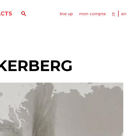
CTS
line up
mon compte
fr
en
CKERBERG