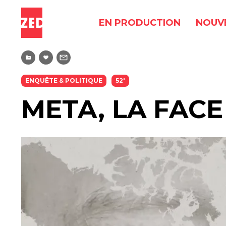
EN PRODUCTION
NOUV
ENQUÊTE & POLITIQUE
52'
META, LA FAC