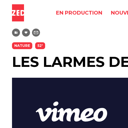
EN PRODUCTION
NOUV
NATURE
52'
LES LARMES D