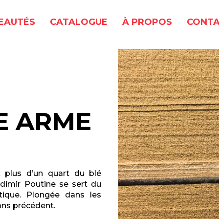
EAUTÉS
CATALOGUE
À PROPOS
CONTA
RE ARME
x plus d’un quart du blé
adimir Poutine se sert du
ique. Plongée dans les
ans précédent.