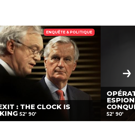
ENQUÊTE & POLITIQUE
OPÉRAT
ESPION
XIT : THE CLOCK IS
CONQUÊ
CKING
52'
90'
52'
90'