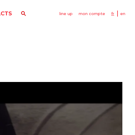
CTS
line up
mon compte
fr
en