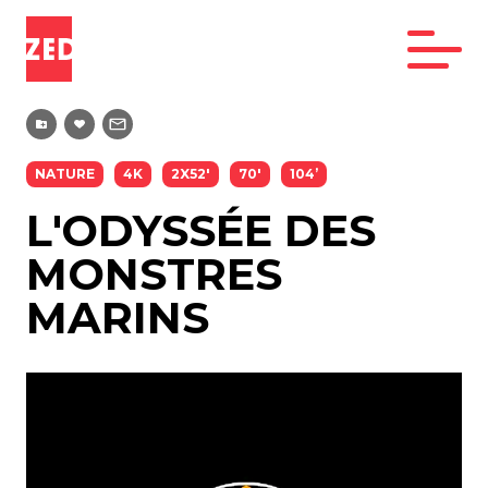
NATURE
4K
2X52'
70'
104’
L'ODYSSÉE DES
MONSTRES
MARINS