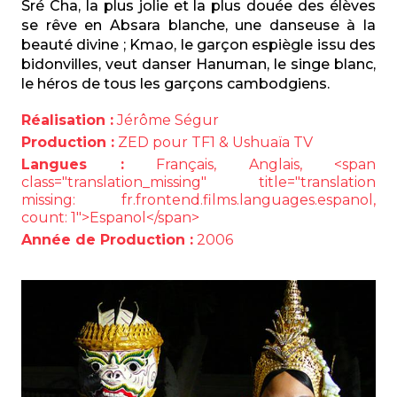
Sré Cha, la plus jolie et la plus douée des élèves
se rêve en Absara blanche, une danseuse à la
beauté divine ; Kmao, le garçon espiègle issu des
bidonvilles, veut danser Hanuman, le singe blanc,
le héros de tous les garçons cambodgiens.
Réalisation :
Jérôme Ségur
Production :
ZED pour TF1 & Ushuaïa TV
Langues :
Français, Anglais, <span
class="translation_missing" title="translation
missing: fr.frontend.films.languages.espanol,
count: 1">Espanol</span>
Année de Production :
2006