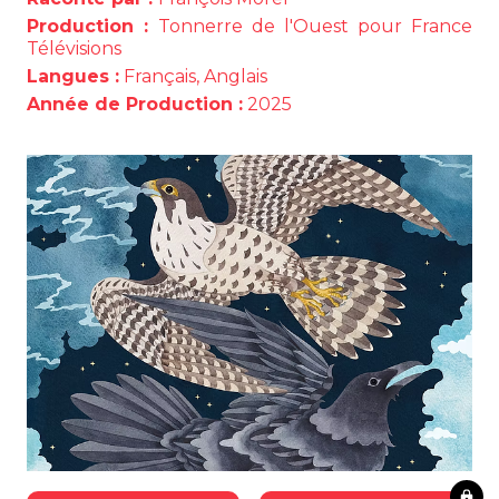
Production :
Tonnerre de l'Ouest pour France
Télévisions
Langues :
Français, Anglais
Année de Production :
2025