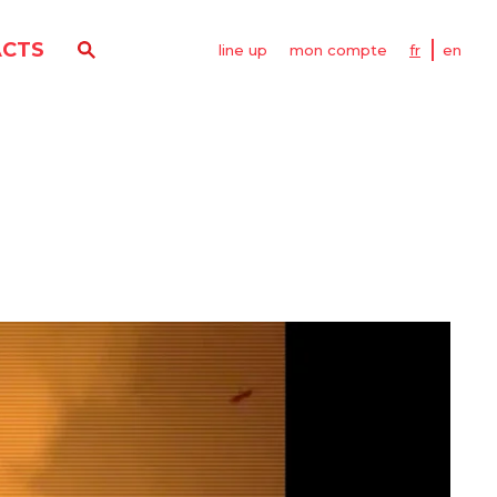
CTS
line up
mon compte
fr
en