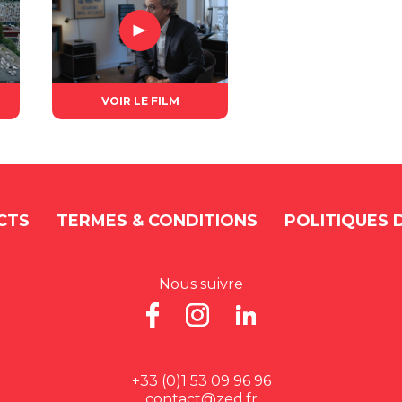
VOIR LE FILM
CTS
TERMES & CONDITIONS
POLITIQUES 
Nous suivre
+33 (0)1 53 09 96 96
contact@zed.fr